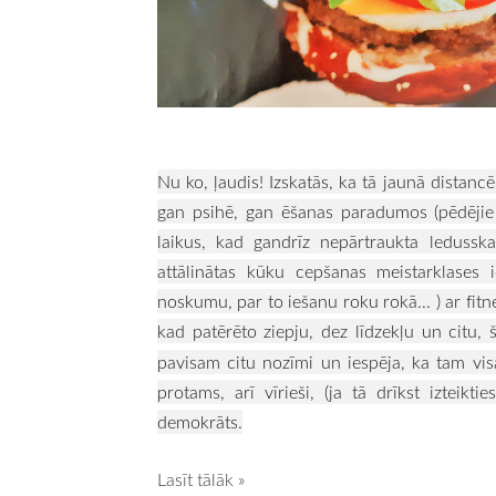
Nu ko, ļaudis! Izskatās, ka tā jaunā distanc
gan psihē, gan ēšanas paradumos (pēdējie d
laikus, kad gandrīz nepārtraukta ledussk
attālinātas kūku cepšanas meistarklases ie
noskumu, par to iešanu roku rokā... ) ar fit
kad patērēto ziepju, dez līdzekļu un citu, š
pavisam citu nozīmi un iespēja, ka tam vis
protams, arī vīrieši, (ja tā drīkst izteikties
demokrāts.
Lasīt tālāk »