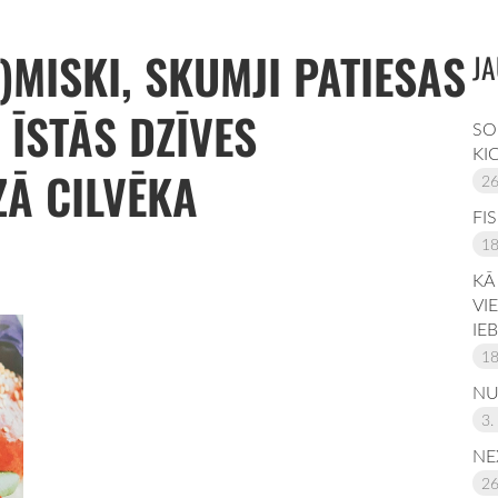
S)MISKI, SKUMJI PATIESAS
JA
 ĪSTĀS DZĪVES
SO
KI
Ā CILVĒKA
26
FI
18
KĀ
VI
IE
18
NU
3.
NE
26