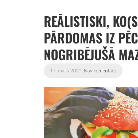
REĀLISTISKI, KO(
PĀRDOMAS IZ PĒC
NOGRIBĒJUŠĀ MAZ
17. maijs 2020,
Nav komentāru