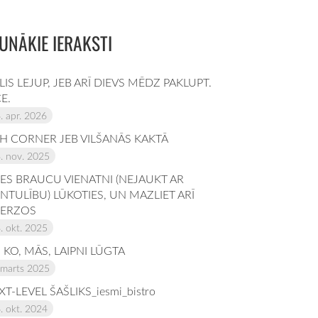
UNĀKIE IERAKSTI
LIS LEJUP, JEB ARĪ DIEVS MĒDZ PAKLUPT.
CE.
. apr. 2026
SH CORNER JEB VILŠANĀS KAKTĀ
. nov. 2025
 ES BRAUCU VIENATNI (NEJAUKT AR
ENTULĪBU) LŪKOTIES, UN MAZLIET ARĪ
BERZOS
. okt. 2025
 KO, MĀS, LAIPNI LŪGTA
 marts 2025
XT-LEVEL ŠAŠLIKS_iesmi_bistro
. okt. 2024