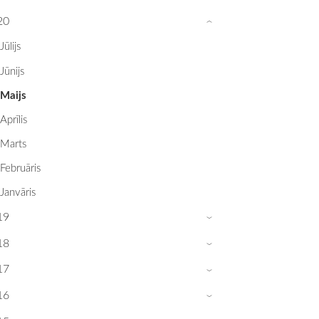
20
›
Jūlijs
Jūnijs
Maijs
Aprīlis
Marts
Februāris
Janvāris
19
›
18
›
17
›
16
›