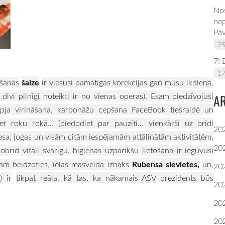
Nos
nep
Pāv
25
7! 
17
šaize
ēšanās
ir viesusi pamatīgas korekcijas gan mūsu ikdienā,
ivi pilnīgi noteikti ir no vienas operas). Esam piedzīvojuši
A
apja virināšana, karbonāžu cepšana FaceBook tiešraidē un
t roku rokā... (piedodiet par pauzīti... vienkārši uz brīdi
20
nesa, jogas un visām citām iespējamām attālinātām aktivitātēm,
20
obrīd vitāli svarīgu, higiēnas uzparikšu lietošana ir ieguvusi
Rubensa sievietes,
am beidzoties, ielās masveidā iznāks
un,
20
) ir
tikpat reāla, kā tas, ka nākamais ASV prezidents būs
20
20
20