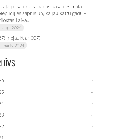
taļģija, saulriets manas pasaules malā,
iepildījies sapnis un, kā jau katru gadu -
ilostas Laiva..
. aug. 2024
B7! (nejaukt ar 007)
. marts 2024
RHĪVS
26
›
25
›
24
›
23
›
22
›
21
›