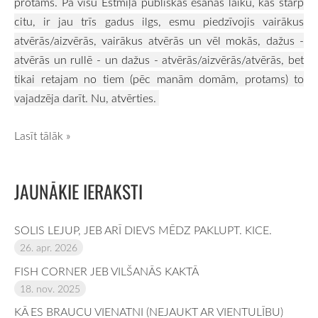
protams. Pa visu Ēstmīļa publiskās ēšanas laiku, kas starp
citu, ir jau trīs gadus ilgs, esmu piedzīvojis vairākus
atvērās/aizvērās, vairākus atvērās un vēl mokās, dažus -
atvērās un rullē - un dažus - atvērās/aizvērās/atvērās, bet
tikai retajam no tiem (pēc manām domām, protams) to
vajadzēja darīt. Nu, atvērties.
Lasīt tālāk »
JAUNĀKIE IERAKSTI
SOLIS LEJUP, JEB ARĪ DIEVS MĒDZ PAKLUPT. KICE.
26. apr. 2026
FISH CORNER JEB VILŠANĀS KAKTĀ
18. nov. 2025
KĀ ES BRAUCU VIENATNI (NEJAUKT AR VIENTULĪBU)