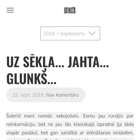
2018 > Septembris
UZ SĒKĻA... JAHTA...
GLUNKŠ...
22. sept. 2018,
Nav komentāru
Šobrīd mani nomāc sekojošais. Esmu jau runājis par
reinkarnāciju, bet ne jau tās klasiskajā izpratnē (ja tāda
vispār pastāv), bet gan saistībā ar ēdināšanas iestādēm,