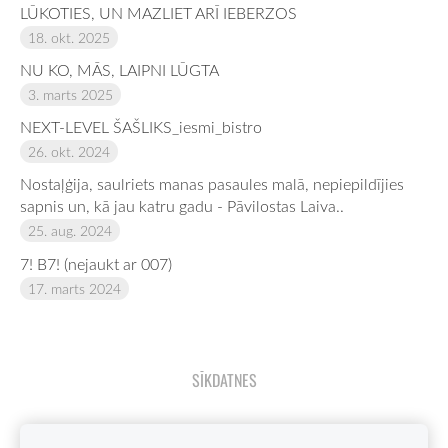
LŪKOTIES, UN MAZLIET ARĪ IEBERZOS
18. okt. 2025
NU KO, MĀS, LAIPNI LŪGTA
3. marts 2025
NEXT-LEVEL ŠAŠLIKS_iesmi_bistro
26. okt. 2024
Nostaļģija, saulriets manas pasaules malā, nepiepildījies
sapnis un, kā jau katru gadu - Pāvilostas Laiva..
25. aug. 2024
7! B7! (nejaukt ar 007)
17. marts 2024
SĪKDATNES
JEBKURAS ŠAJĀ BLOGĀ ESOŠAS