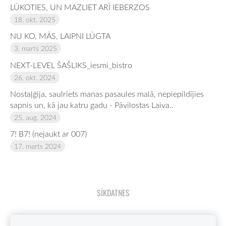
LŪKOTIES, UN MAZLIET ARĪ IEBERZOS
18. okt. 2025
NU KO, MĀS, LAIPNI LŪGTA
3. marts 2025
NEXT-LEVEL ŠAŠLIKS_iesmi_bistro
26. okt. 2024
Nostaļģija, saulriets manas pasaules malā, nepiepildījies
sapnis un, kā jau katru gadu - Pāvilostas Laiva..
25. aug. 2024
7! B7! (nejaukt ar 007)
17. marts 2024
SĪKDATNES
JEBKURAS ŠAJĀ BLOGĀ ESOŠAS