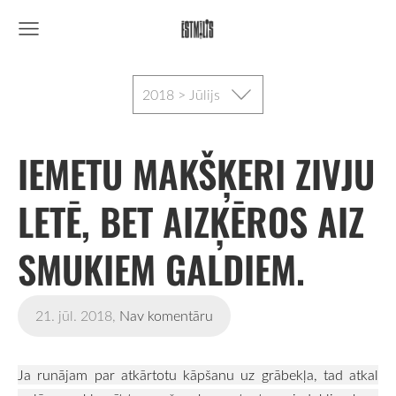
2018 > Jūlijs
IEMETU MAKŠĶERI ZIVJU
LETĒ, BET AIZĶĒROS AIZ
SMUKIEM GALDIEM.
21. jūl. 2018,
Nav komentāru
Ja runājam par atkārtotu kāpšanu uz grābekļa, tad atkal