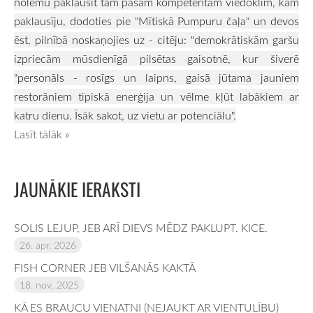
nolēmu paklausīt tam pašam kompetentam viedoklim, kam
paklausīju, dodoties pie "Mītiskā Pumpuru čaļa" un devos
ēst, pilnībā noskaņojies uz - citēju: "demokrātiskām garšu
izpriecām mūsdienīgā pilsētas gaisotnē, kur šiverē
"personāls - rosīgs un laipns, gaisā jūtama jauniem
restorāniem tipiskā enerģija un vēlme kļūt labākiem ar
katru dienu. Īsāk sakot, uz vietu ar potenciālu".
Lasīt tālāk »
JAUNĀKIE IERAKSTI
SOLIS LEJUP, JEB ARĪ DIEVS MĒDZ PAKLUPT. KICE.
26. apr. 2026
FISH CORNER JEB VILŠANĀS KAKTĀ
18. nov. 2025
KĀ ES BRAUCU VIENATNI (NEJAUKT AR VIENTULĪBU)