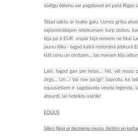
sūdīgu ēdienu var pagatavot arī pašā Rīgas s
Tātad sākšu ar švako galu. Uzreiz gribu atva
sajūsminātajam ieteikumam šurp doties, kaut
tēja pa 6 EUR vispār bijā
nonsens
n
e tikai L
jaunu
fišku
- tagad katrā restorānā jebkurā E
klāt cenu un ņirdzam... tas manam tēju alb
Labi, tagad gan pie lietas... Nē, vēl mazu
zirgs... Un...! Vai nav jocīgi? Saprotu, ka la
equusiešiem ir sagatavota vesela leģenda, la
absurdi, lai neteiktu vairāk!
EQUUS
Siļķes fileja ar biezpiena mussu, bietēm un kart