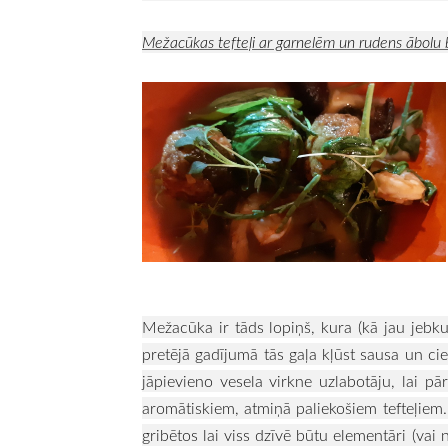
Mežacūkas tefteļi ar garnelēm un rudens ābolu 
Mežacūka ir tāds lopiņš, kura (kā jau jebk
pretējā gadījumā tās gaļa kļūst sausa un cie
jāpievieno vesela virkne uzlabotāju, lai 
aromātiskiem, atmiņā paliekošiem tefteļiem. 
gribētos lai viss dzīvē būtu elementāri (vai n