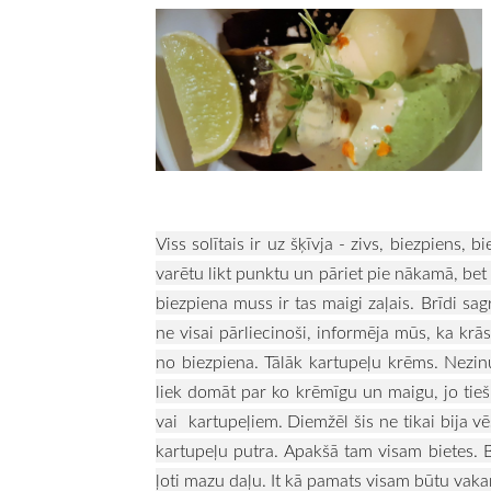
Viss solītais ir uz šķīvja - zivs, biezpiens, b
varētu likt punktu un pāriet pie nākamā, bet
biezpiena muss ir tas maigi zaļais. Brīdi sa
ne visai pārliecinoši, informēja mūs, ka krā
no biezpiena.
Tālāk kartupeļu krēms. Nezin
liek domāt par ko krēmīgu un maigu, jo tieš
vai kartupeļiem. Diemžēl šis ne tikai bija v
kartupeļu putra. Apakšā tam visam bietes. B
ļoti mazu daļu. It kā pamats visam būtu vakard