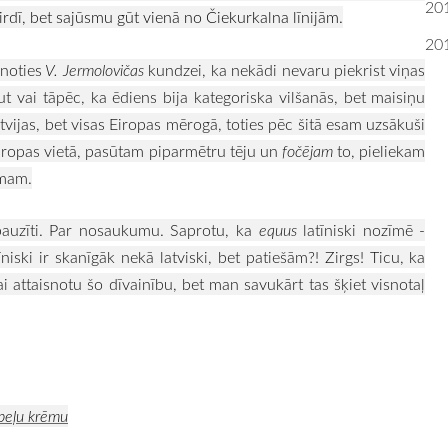
20
irdī, bet sajūsmu gūt vienā no Čiekurkalna līnijām.
20
inoties
V. Jermolovičas
kundzei, ka nekādi nevaru piekrist viņas
 vai tāpēc, ka ēdiens bija kategoriska vilšanās, bet maisiņu
atvijas, bet visas Eiropas mērogā, toties pēc šitā esam uzsākuši
iropas vietā, pasūtam piparmētru tēju un
fočējam
to, pieliekam
umam.
 pauzīti. Par nosaukumu. Saprotu, ka
equus
latīniski nozīmē -
tīniski ir skanīgāk nekā latviski, bet patiešām?! Zirgs! Ticu, ka
i attaisnotu šo dīvainību, bet man savukārt tas šķiet visnotaļ
upeļu krēmu