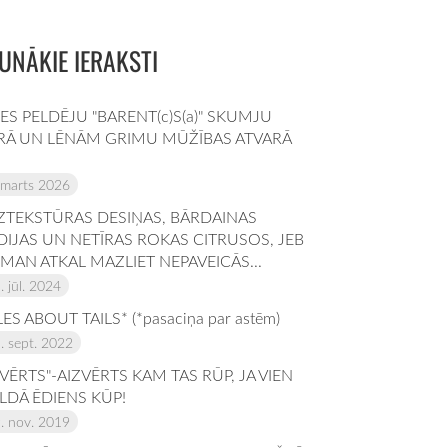
UNĀKIE IERAKSTI
 ES PELDĒJU "BARENT(c)S(a)" SKUMJU
RĀ UN LĒNĀM GRIMU MŪŽĪBAS ATVARĀ
 marts 2026
ZTEKSTŪRAS DESIŅAS, BĀRDAINAS
DIJAS UN NETĪRAS ROKAS CITRUSOS, JEB
 MAN ATKAL MAZLIET NEPAVEICĀS...
. jūl. 2024
LES ABOUT TAILS* (*pasaciņa par astēm)
. sept. 2022
TVĒRTS"-AIZVĒRTS KAM TAS RŪP, JA VIEN
LDĀ ĒDIENS KŪP!
. nov. 2019