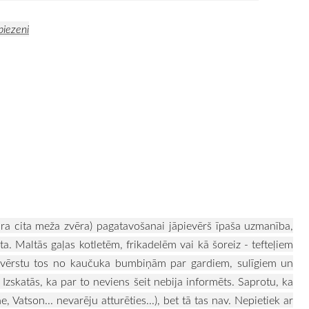
biezeni
ura cita meža zvēra) pagatavošanai jāpievērš īpaša uzmanība,
ta. Maltās gaļas kotletēm, frikadelēm vai kā šoreiz - tefteļiem
pārvērstu tos no kaučuka bumbiņām par gardiem, sulīgiem un
Izskatās, ka par to neviens šeit nebija informēts. Saprotu, ka
e, Vatson... nevarēju atturēties...), bet tā tas nav. Nepietiek ar