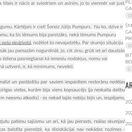
PĪ
 šitais ir nācis ar sviedriem un asinīm, jo to vienmēr var just.
GA
13
ŠM
umu. Kārtējais ir ciet! Šoreiz Jūlijs Pumpurs. Nu ko, dzīve ir
GA
 domu, ka šis lēmums bija pareizāks, nekā lēmums Pumpuru
PI
 paša piedzīvotā
, nožēlot šo nevajadzētu. Par skumjo situāciju
10
 sāk jau pamazām nogurdināt, jo, cik zinu, grūti iet arī daudzās
BI
tes ēdiena pasniegšanai kā iemeslu nodokļus, nomu vai
BE
uztverē, ir, kā minimums, neveikli.
2.
nalīzi un pastāstīšu par saviem iespaidiem restorānu nedēļas
A
šķirīgas vietas, kurām bija viens kopsaucējs (ja neskaita dalību
im neesmu atkodis) - es nekad tajās nebiju bijis un, iespējams,
20
20
izjutu patiesu sajūsmu un arī, kā jau pierasts, reālas skumjas!
20
 kas balstīta pieredzē, ka dislokācijai nav nekādas nozīmes -