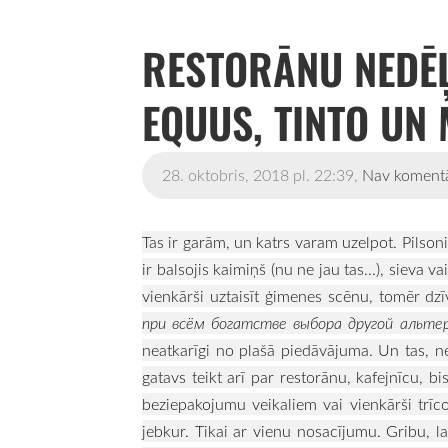
RESTORĀNU NEDĒ
EQUUS, TINTO UN
28. oktobris, 2018 pl. 22:39,
Nav koment
Tas ir garām, un katrs varam uzelpot. Pilsonis
ir balsojis kaimiņš (nu ne jau tas...), sieva v
vienkārši uztaisīt ģimenes scēnu, tomēr dzī
при всём богатстве выбора другой альт
neatkarīgi no plašā piedāvājuma. Un tas, n
gatavs teikt arī par restorānu, kafejnīcu, bi
beziepakojumu veikaliem vai vienkārši trī
jebkur. Tikai ar vienu nosacījumu. Gribu, lai i