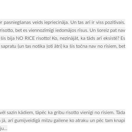
r pasniegšanas veids iepriecināja. Un tas arī ir viss pozitīvais.
sotto, bet es viennozīmīgi iedomājos rīsus. Un šoreiz pat nav
šis bija NO RICE risotto! Ko, nezinājāt, ka tāds arī eksistē? Es
 sapratu (un tas notika ļoti ātri) ka šis točna nav no rīsiem, bet
vēl sazin kādiem, tāpēc ka gribu risotto vienīgi no rīsiem. Tāda
n jā, arī gumijveidīgā milzu gailene ko atraku un pēc tam knapi
u...