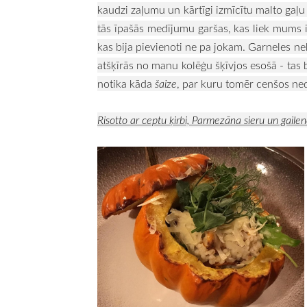
kaudzi zaļumu un kārtīgi izmīcītu malto gaļu 
tās īpašās medījumu garšas, kas liek mums iz
kas bija pievienoti ne pa jokam. Garneles neb
atšķīrās no manu kolēģu šķīvjos esošā - tas b
notika kāda
šaize
, par kuru tomēr cenšos ne
Risotto ar ceptu ķirbi, Parmezāna sieru un gaile