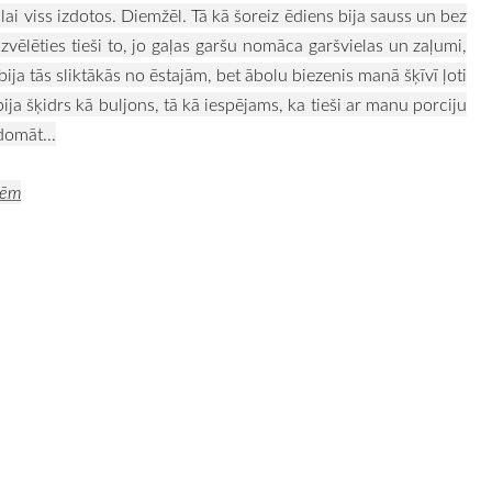
lai viss izdotos. Diemžēl. Tā kā šoreiz ēdiens bija sauss un bez
vēlēties tieši to, jo gaļas garšu nomāca garšvielas un zaļumi,
ija tās sliktākās no ēstajām, bet ābolu biezenis manā šķīvī ļoti
ija šķidrs kā buljons, tā kā iespējams, ka tieši ar manu porciju
domāt...
nēm