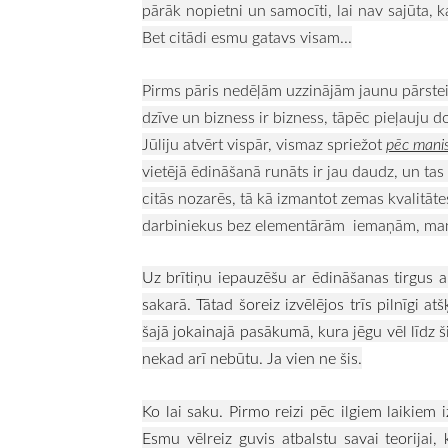
pārāk nopietni un samocīti, lai nav sajūta, ka
Bet citādi esmu gatavs visam...
Pirms pāris nedēļām uzzinājām jaunu pārsteig
dzīve un bizness ir bizness, tāpēc pieļauju
Jūliju atvērt vispār, vismaz spriežot
pēc manis
vietējā ēdināšanā runāts ir jau daudz, un tas
citās nozarēs, tā kā izmantot zemas kvalitā
darbiniekus bez elementārām iemaņām, manā 
Uz brītiņu iepauzēšu ar ēdināšanas tirgus a
sakarā. Tātad šoreiz izvēlējos trīs pilnīgi at
šajā jokainajā pasākumā, kura jēgu vēl līdz š
nekad arī nebūtu. Ja vien ne šis.
Ko lai saku. Pirmo reizi pēc ilgiem laikiem 
Esmu vēlreiz guvis atbalstu savai teorijai,