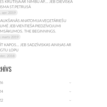
LES KRŪTIŅA AR NIMBU AP.... JEB DIEVIŠĶĀ
ISMA ST.PETRUSĀ
. apr. 2019
AUKŠANĀS ANATOMIJA VEĢETĀRIEŠU
UMĒ JEB VIENTIEŠA PIEDZĪVOJUMI
RMSĀKUMOS. THE BEGINNINGS.
. marts 2019
TĪT KAPOS... JEB SADZĪVISKAS AINIŅAS AR
IGTU LOPU
 dec. 2018
RHĪVS
26
›
24
›
22
›