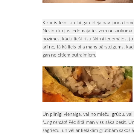
Ķirbītis feins un lai gan ideja nav jauna tomē
Nezinu ko jūs iedomājaties zem nosaukuma ri
nozīmes, kādu tieši rīsu šķirni iedomājos, jo 
arī ne, tā kā liels bija mans pārsteigums, kad
gan no citiem putraimiem.
Un pilnīgi vienalga, vai no miežu, grūbu, vai 
f..ing neraža!
Pēc šitā man viss sāka besīt. U
sagriezu, un vēl ar lielākām grūtībām sakošļāj