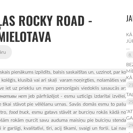
ĻAS ROCKY ROAD -
JA
 MIELOTAVA
KĀ
JŪ
…
āru
8.
BE
MĪ
kais pienākums izpildīts, balsis saskaitītas un, uzzinot, par ko
KĀ
ai kolēģis, klusībā vai arī skaļi varam noņirgties, nolamāties vai
21
ve iet uz priekšu un mans personīgais viedoklis sasaucās ar:
TA
eрнативы нет
jeb pārfrāzējot - esmu uzticīgs izdarītai izvēlei,
25
e tikai stāvot pie vēlēšanu urnas. Savās domās esmu to pašu
"A
stro,
food truck
, esmu gatavs stāvēt ar burciņu rokās kādā no
GA
cošām rokām ņurcīt savu auduma maisiņu pie bulciņu stenda
29
r garšīgi, kvalitatīvi, tīri, acij tīkami, svaigi un forši. Lai nav