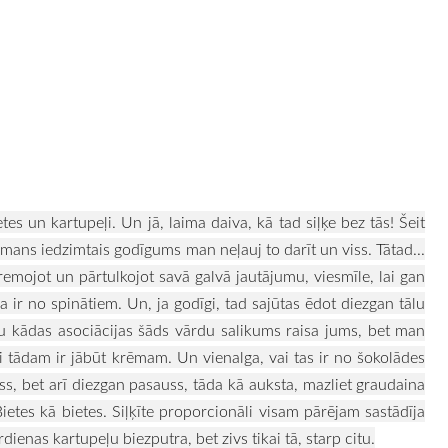
ietes un kartupeļi. Un jā, laima daiva, kā tad siļķe bez tās! Šeit
 mans iedzimtais godīgums man neļauj to darīt un viss. Tātad...
gremojot un pārtulkojot savā galvā jautājumu, viesmīle, lai gan
sa ir no spinātiem.
Un, ja godīgi, tad sajūtas ēdot diezgan tālu
u kādas asociācijas šāds vārdu salikums raisa jums, bet man
i tādam ir jābūt krēmam. Un vienalga, vai tas ir no šokolādes
ēss, bet arī diezgan pasauss, tāda kā auksta, mazliet graudaina
ietes kā bietes. Siļķīte proporcionāli visam pārējam sastādīja
ienas kartupeļu biezputra, bet zivs tikai tā, starp citu.